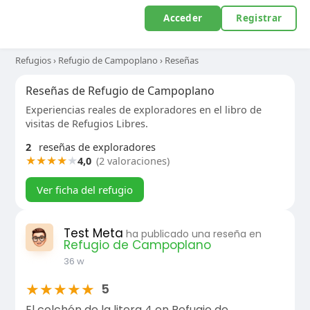
Acceder
Registrar
Refugios
›
Refugio de Campoplano
›
Reseñas
Reseñas de Refugio de Campoplano
Experiencias reales de exploradores en el libro de
visitas de Refugios Libres.
2
reseñas de exploradores
★
★
★
★
★
4,0
(2 valoraciones)
Ver ficha del refugio
Test Meta
ha publicado una reseña en
Refugio de Campoplano
36 w
★
★
★
★
★
5
El colchón de la litera 4 en Refugio de