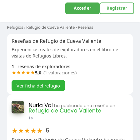
Acceder
Registrar
Refugios
›
Refugio de Cueva Valiente
›
Reseñas
Reseñas de Refugio de Cueva Valiente
Experiencias reales de exploradores en el libro de
visitas de Refugios Libres.
1
reseñas de exploradores
★
★
★
★
★
5,0
(1 valoraciones)
Ver ficha del refugio
Nuria Val
ha publicado una reseña en
Refugio de Cueva Valiente
1 y
★
★
★
★
★
5
Bajamos a Refugio de Cueva Valiente huyendo