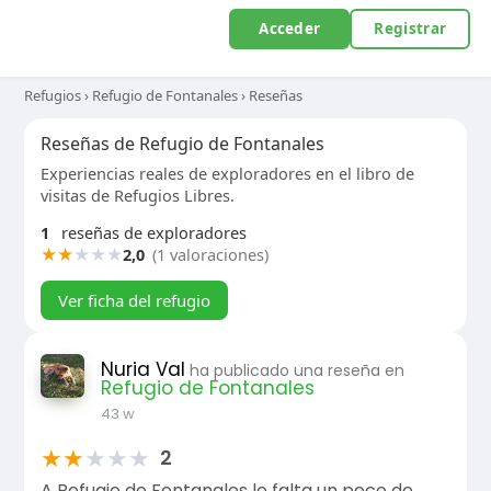
Acceder
Registrar
Refugios
›
Refugio de Fontanales
›
Reseñas
Reseñas de Refugio de Fontanales
Experiencias reales de exploradores en el libro de
visitas de Refugios Libres.
1
reseñas de exploradores
★
★
★
★
★
2,0
(1 valoraciones)
Ver ficha del refugio
Nuria Val
ha publicado una reseña en
Refugio de Fontanales
43 w
★
★
★
★
★
2
A Refugio de Fontanales le falta un poco de