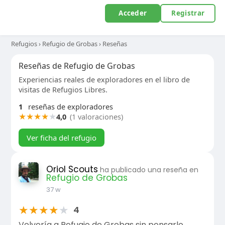
Acceder
Registrar
Refugios
›
Refugio de Grobas
›
Reseñas
Reseñas de Refugio de Grobas
Experiencias reales de exploradores en el libro de
visitas de Refugios Libres.
1
reseñas de exploradores
★
★
★
★
★
4,0
(1 valoraciones)
Ver ficha del refugio
Oriol Scouts
ha publicado una reseña en
Refugio de Grobas
37 w
★
★
★
★
★
4
Volvería a Refugio de Grobas sin pensarlo.