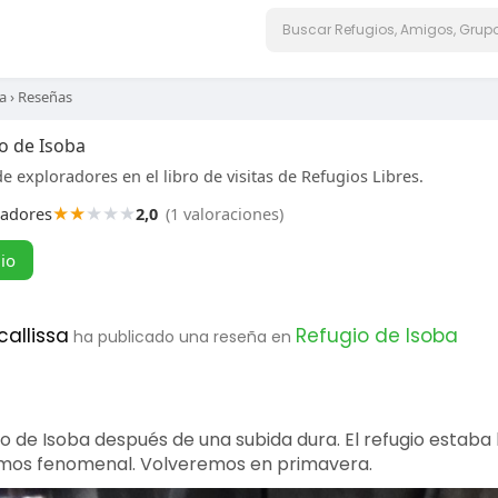
a
›
Reseñas
o de Isoba
e exploradores en el libro de visitas de Refugios Libres.
★
★
★
★
★
radores
2,0
(1 valoraciones)
gio
callissa
Refugio de Isoba
ha publicado una reseña en
 de Isoba después de una subida dura. El refugio estaba l
mos fenomenal. Volveremos en primavera.