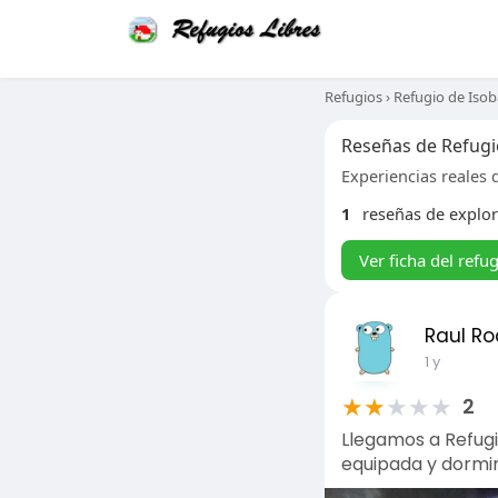
Refugios
›
Refugio de Isob
Reseñas de Refugi
Experiencias reales d
1
reseñas de explo
Ver ficha del refu
Raul Ro
1 y
★
★
★
★
★
2
Llegamos a Refugio
equipada y dormi