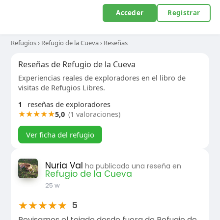
Acceder
Registrar
Refugios
›
Refugio de la Cueva
›
Reseñas
Reseñas de Refugio de la Cueva
Experiencias reales de exploradores en el libro de
visitas de Refugios Libres.
1
reseñas de exploradores
★
★
★
★
★
5,0
(1 valoraciones)
Ver ficha del refugio
Nuria Val
ha publicado una reseña en
Refugio de la Cueva
25 w
★
★
★
★
★
5
Revisamos el tejado desde fuera de Refugio de