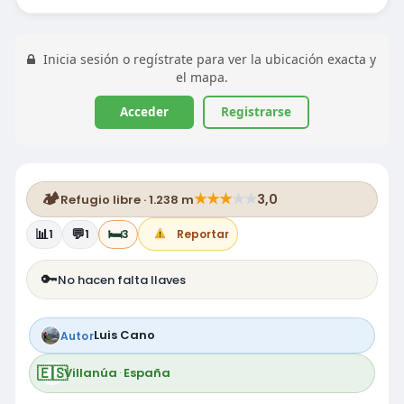
Inicia sesión o regístrate para ver la ubicación exacta y
el mapa.
Acceder
Registrarse
🏕️
★
★
★
★
★
3,0
Refugio libre · 1.238 m
📊
💬
🛏️
1
1
3
Reportar
🔑
No hacen falta llaves
Luis Cano
Autor
🇪🇸
Villanúa
·
España