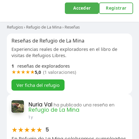
Acceder
Registrar
Refugios
›
Refugio de La Mina
›
Reseñas
Reseñas de Refugio de La Mina
Experiencias reales de exploradores en el libro de
visitas de Refugios Libres.
1
reseñas de exploradores
★
★
★
★
★
5,0
(1 valoraciones)
Ver ficha del refugio
Nuria Val
ha publicado una reseña en
Refugio de La Mina
1 y
★
★
★
★
★
5
En Refugio de La Mina celebramos cumpleaños