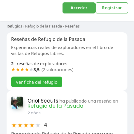
Acceder
Registrar
Refugios
›
Refugio de la Pasada
›
Reseñas
Reseñas de Refugio de la Pasada
Experiencias reales de exploradores en el libro de
visitas de Refugios Libres.
2
reseñas de exploradores
★
★
★
★
★
3,5
(2 valoraciones)
Ver ficha del refugio
Oriol Scouts
ha publicado una reseña en
Refugio de la Pasada
2 años
★
★
★
★
★
4
Recomiendo Refugio de la Pasada para una