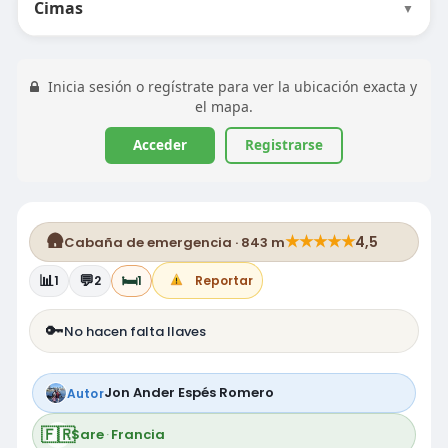
Cimas
▼
Inicia sesión o regístrate para ver la ubicación exacta y
el mapa.
Acceder
Registrarse
🛖
★
★
★
★
★
4,5
Cabaña de emergencia · 843 m
📊
💬
🛏️
1
2
1
Reportar
🔑
No hacen falta llaves
Jon Ander Espés Romero
Autor
🇫🇷
Sare
·
Francia