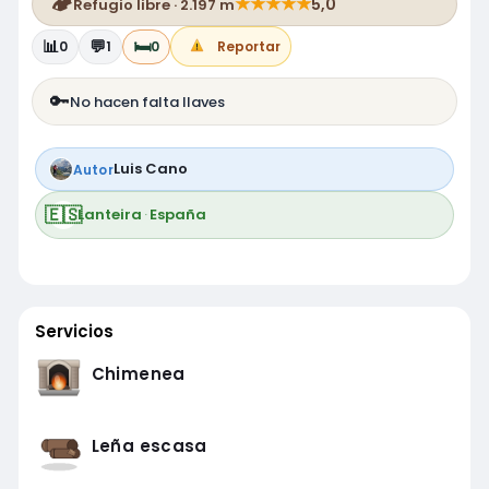
🏕️
★
★
★
★
★
5,0
Refugio libre · 2.197 m
📊
💬
🛏️
0
1
0
Reportar
🔑
No hacen falta llaves
Luis Cano
Autor
🇪🇸
Lanteira
·
España
Servicios
Chimenea
Leña escasa