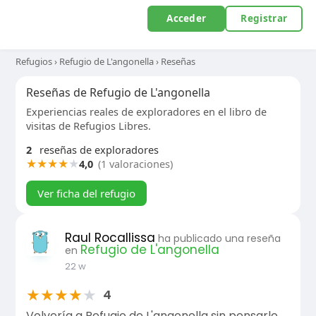
Acceder
Registrar
Refugios
›
Refugio de L'angonella
›
Reseñas
Reseñas de Refugio de L'angonella
Experiencias reales de exploradores en el libro de
visitas de Refugios Libres.
2
reseñas de exploradores
★
★
★
★
★
4,0
(1 valoraciones)
Ver ficha del refugio
Raul Rocallissa
ha publicado una reseña
Refugio de L'angonella
en
22 w
★
★
★
★
★
4
Volvería a Refugio de L'angonella sin pensarlo.