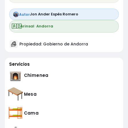
Jon Ander Espés Romero
Autor
🇦🇩
Arinsal
·
Andorra
Propiedad: Gobierno de Andorra
Servicios
Chimenea
Mesa
Cama