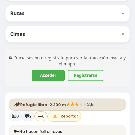
Rutas
▼
Cimas
▼
Inicia sesión o regístrate para ver la ubicación exacta y
el mapa.
Acceder
Registrarse
🏕️
★
★
★
★
★
2,5
Refugio libre · 2.200 m
📊
💬
🛏️
0
2
6
Reportar
🔑
No hacen falta llaves