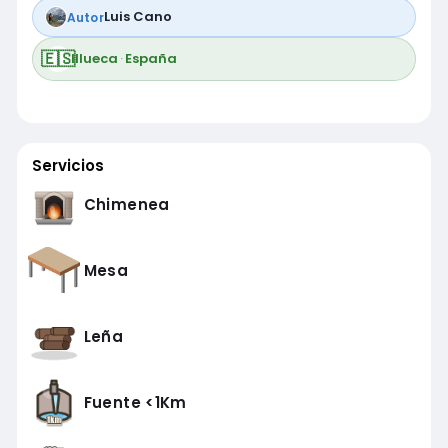
Luis Cano
Autor
🇪🇸
Illueca
·
España
Servicios
Chimenea
Mesa
Leña
Fuente <1Km