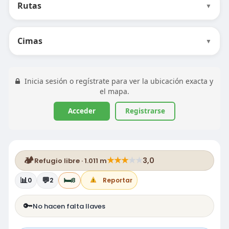
Rutas
▼
Cimas
▼
Inicia sesión o regístrate para ver la ubicación exacta y
el mapa.
Acceder
Registrarse
🏕️
★
★
★
★
★
3,0
Refugio libre · 1.011 m
📊
💬
🛏️
0
2
8
Reportar
🔑
No hacen falta llaves