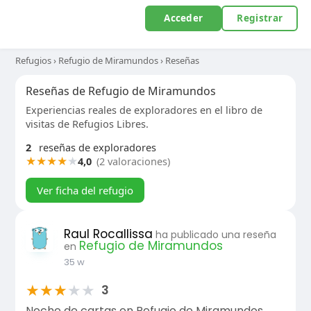
Acceder
Registrar
Refugios
›
Refugio de Miramundos
›
Reseñas
Reseñas de Refugio de Miramundos
Experiencias reales de exploradores en el libro de
visitas de Refugios Libres.
2
reseñas de exploradores
★
★
★
★
★
4,0
(2 valoraciones)
Ver ficha del refugio
Raul Rocallissa
ha publicado una reseña
Refugio de Miramundos
en
35 w
★
★
★
★
★
3
Noche de cartas en Refugio de Miramundos