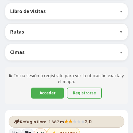
Libro de visitas
▼
Rutas
▼
Cimas
▼
Inicia sesión o regístrate para ver la ubicación exacta y
el mapa.
Acceder
Registrarse
🏕️
★
★
★
★
★
2,0
Refugio libre · 1.687 m