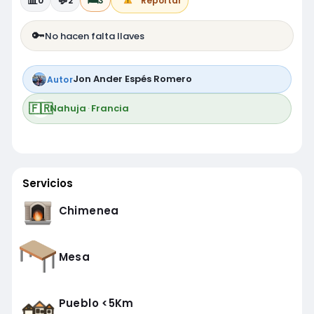
📊
💬
🛏️
0
2
3
Reportar
🔑
No hacen falta llaves
Jon Ander Espés Romero
Autor
🇫🇷
Nahuja
·
Francia
Servicios
Chimenea
Mesa
Pueblo <5Km