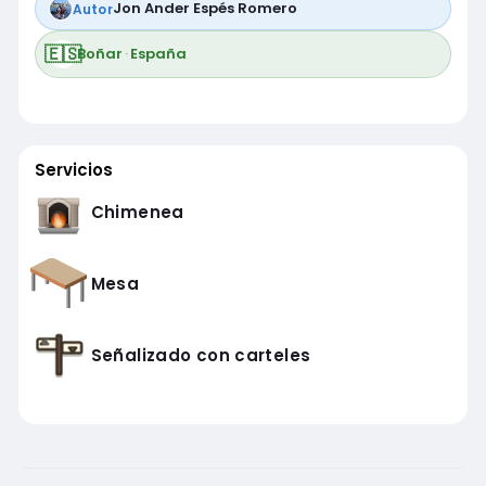
Jon Ander Espés Romero
Autor
🇪🇸
Boñar
·
España
Servicios
Chimenea
Mesa
Señalizado con carteles