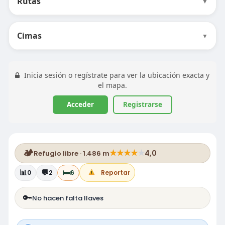
Rutas
▼
Cimas
▼
Inicia sesión o regístrate para ver la ubicación exacta y
el mapa.
Acceder
Registrarse
🏕️
★
★
★
★
★
4,0
Refugio libre · 1.486 m
📊
💬
🛏️
0
2
6
Reportar
🔑
No hacen falta llaves