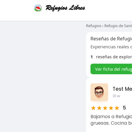
Refugios
›
Refugio de San
Reseñas de Refugi
Experiencias reales d
1
reseñas de explo
Ver ficha del refu
Test M
31 w
★
★
★
★
★
5
Bajamos a Refugio
gruesas. Cocina b