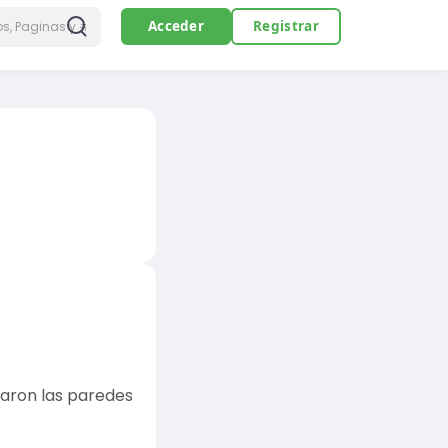
Acceder
Registrar
s
varon las paredes