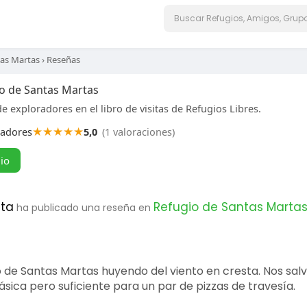
tas Martas
›
Reseñas
o de Santas Martas
e exploradores en el libro de visitas de Refugios Libres.
★
★
★
★
★
radores
5,0
(1 valoraciones)
gio
eta
Refugio de Santas Marta
ha publicado una reseña en
 de Santas Martas huyendo del viento en cresta. Nos sal
ásica pero suficiente para un par de pizzas de travesía.