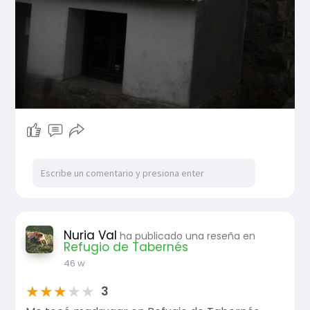
Nuria Val
ha publicado una reseña en
Refugio de Tabernés
46 w
★
★
★
★
★
3