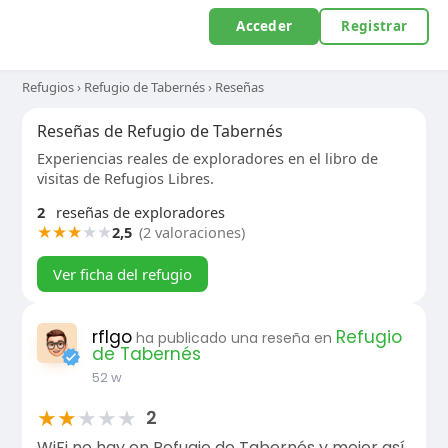
Acceder
Registrar
Refugios
›
Refugio de Tabernés
›
Reseñas
Reseñas de Refugio de Tabernés
Experiencias reales de exploradores en el libro de
visitas de Refugios Libres.
2
reseñas de exploradores
★
★
★
★
★
2,5
(2 valoraciones)
Ver ficha del refugio
rflgo
Refugio
ha publicado una reseña en
de Tabernés
52 w
★
★
★
★
★
2
WiFi no hay en Refugio de Tabernés y mejor así.