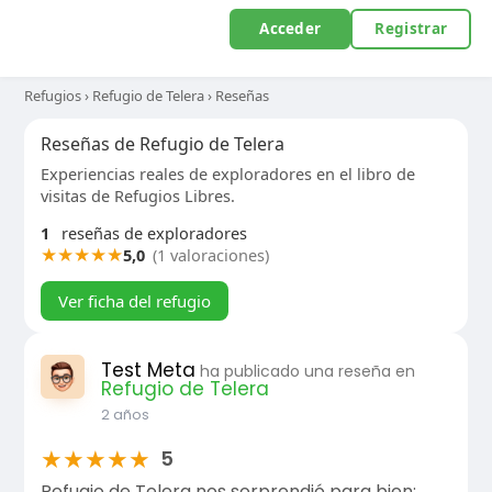
Acceder
Registrar
Refugios
›
Refugio de Telera
›
Reseñas
Reseñas de Refugio de Telera
Experiencias reales de exploradores en el libro de
visitas de Refugios Libres.
1
reseñas de exploradores
★
★
★
★
★
5,0
(1 valoraciones)
Ver ficha del refugio
Test Meta
ha publicado una reseña en
Refugio de Telera
2 años
★
★
★
★
★
5
Refugio de Telera nos sorprendió para bien: