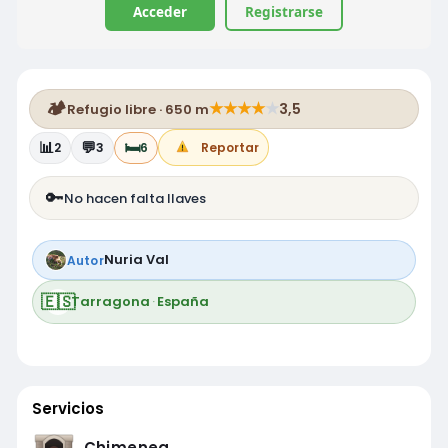
Acceder
Registrarse
🏕️
★
★
★
★
★
3,5
Refugio libre · 650 m
📊
💬
🛏️
2
3
6
Reportar
🔑
No hacen falta llaves
Nuria Val
Autor
🇪🇸
Tarragona
·
España
Servicios
Chimenea