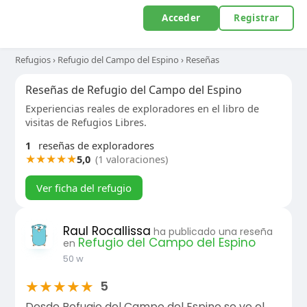
Acceder
Registrar
Refugios
›
Refugio del Campo del Espino
›
Reseñas
Reseñas de Refugio del Campo del Espino
Experiencias reales de exploradores en el libro de
visitas de Refugios Libres.
1
reseñas de exploradores
★
★
★
★
★
5,0
(1 valoraciones)
Ver ficha del refugio
Raul Rocallissa
ha publicado una reseña
Refugio del Campo del Espino
en
50 w
★
★
★
★
★
5
Desde Refugio del Campo del Espino se ve el