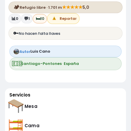
🏕️
★
★
★
★
★
5,0
Refugio libre · 1.701 m
📊
💬
🛏️
0
1
10
Reportar
🔑
No hacen falta llaves
Luis Cano
Autor
🇪🇸
Santiago-Pontones
·
España
Servicios
Mesa
Cama