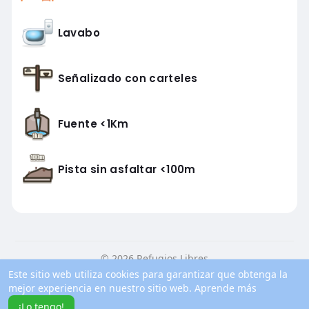
Lavabo
Señalizado con carteles
Fuente <1Km
Pista sin asfaltar <100m
© 2026 Refugios Libres
Este sitio web utiliza cookies para garantizar que obtenga la
Inicio
Conocenos
Contacto
Política de privacidad
mejor experiencia en nuestro sitio web.
Aprende más
Condiciones de uso
Blog
Más información
¡Lo tengo!