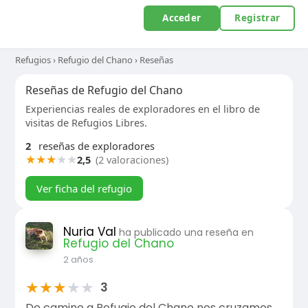
Acceder
Registrar
Refugios
›
Refugio del Chano
›
Reseñas
Reseñas de Refugio del Chano
Experiencias reales de exploradores en el libro de
visitas de Refugios Libres.
2
reseñas de exploradores
★
★
★
★
★
2,5
(2 valoraciones)
Ver ficha del refugio
Nuria Val
ha publicado una reseña en
Refugio del Chano
2 años
★
★
★
★
★
3
De camino a Refugio del Chano nos cruzamos