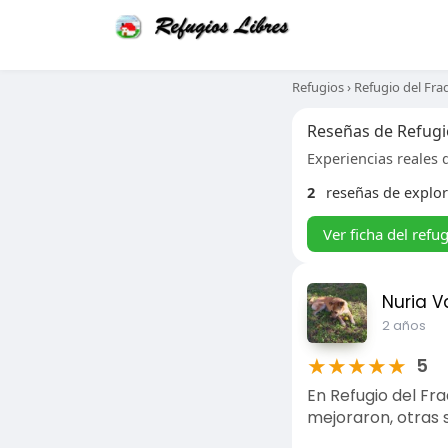
Refugios
›
Refugio del Fra
Reseñas de Refugi
Experiencias reales d
2
reseñas de explo
Ver ficha del refu
Nuria V
2 años
★
★
★
★
★
5
En Refugio del Fr
mejoraron, otras s