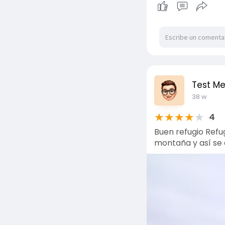
Test M
38 w
★
★
★
★
★
4
Buen refugio Refu
montaña y así se d