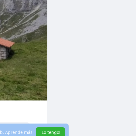
eb.
Aprende más
¡Lo tengo!