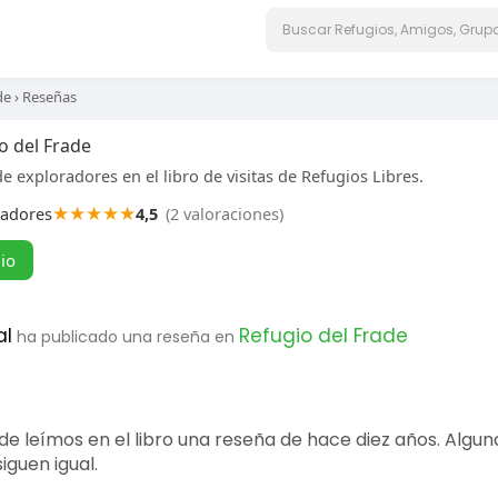
de
›
Reseñas
o del Frade
e exploradores en el libro de visitas de Refugios Libres.
★
★
★
★
★
radores
4,5
(2 valoraciones)
gio
al
Refugio del Frade
ha publicado una reseña en
ade leímos en el libro una reseña de hace diez años. Algu
iguen igual.