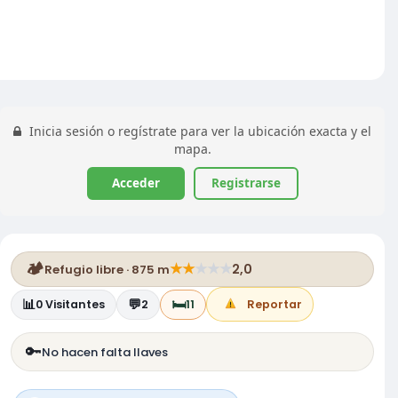
Inicia sesión o regístrate para ver la ubicación exacta y el
mapa.
Acceder
Registrarse
🏕️
★
★
★
★
★
2,0
Refugio libre · 875 m
📊
💬
🛏️
0
Visitantes
2
11
Reportar
🔑
No hacen falta llaves