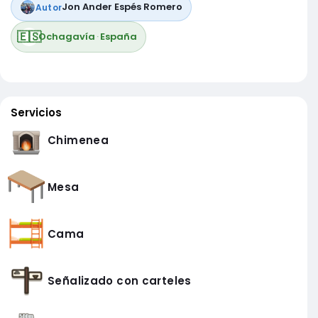
Jon Ander Espés Romero
Autor
🇪🇸
Ochagavía
·
España
Servicios
Chimenea
Mesa
Cama
Señalizado con carteles