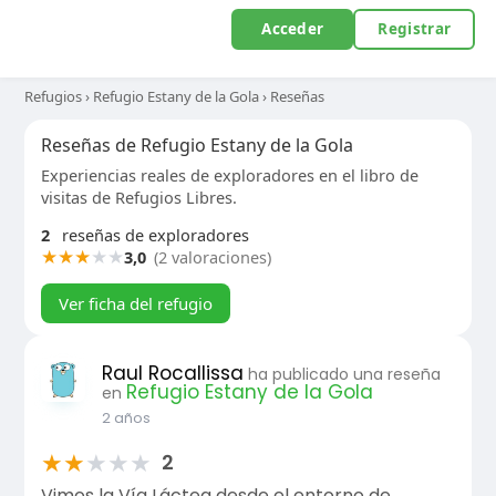
Acceder
Registrar
Refugios
›
Refugio Estany de la Gola
›
Reseñas
Reseñas de Refugio Estany de la Gola
Experiencias reales de exploradores en el libro de
visitas de Refugios Libres.
2
reseñas de exploradores
★
★
★
★
★
3,0
(2 valoraciones)
Ver ficha del refugio
Raul Rocallissa
ha publicado una reseña
Refugio Estany de la Gola
en
2 años
★
★
★
★
★
2
Vimos la Vía Láctea desde el entorno de