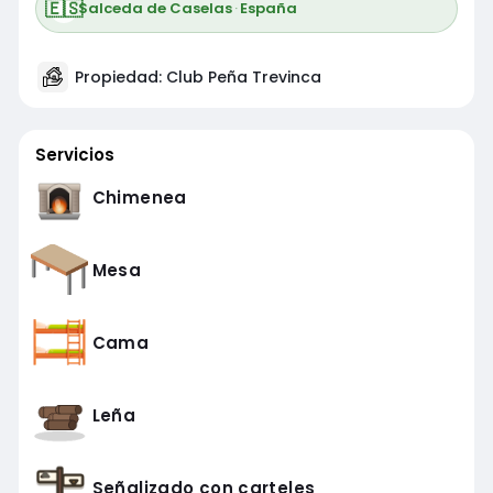
🇪🇸
Salceda de Caselas
·
España
Propiedad: Club Peña Trevinca
Servicios
Chimenea
Mesa
Cama
Leña
Señalizado con carteles