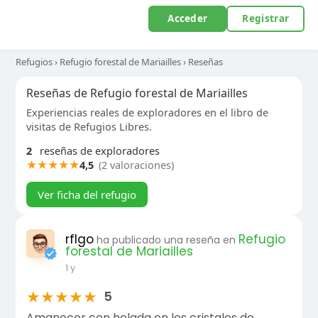
Acceder
Registrar
Refugios
›
Refugio forestal de Mariailles
›
Reseñas
Reseñas de Refugio forestal de Mariailles
Experiencias reales de exploradores en el libro de
visitas de Refugios Libres.
2
reseñas de exploradores
★
★
★
★
★
4,5
(2 valoraciones)
Ver ficha del refugio
rflgo
Refugio
ha publicado una reseña en
forestal de Mariailles
1 y
★
★
★
★
★
5
Amanecer con helada en los cristales de