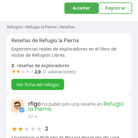
Acceder
Registrar
Refugios
›
Refugio la Pierna
›
Reseñas
Reseñas de Refugio la Pierna
Experiencias reales de exploradores en el libro de
visitas de Refugios Libres.
2
reseñas de exploradores
★
★
★
★
★
2,0
(1 valoraciones)
Ver ficha del refugio
rflgo
Refugio
ha publicado una reseña en
la Pierna
22 w
★
★
★
★
★
2
Llegamos a Refugio la Pierna después de una