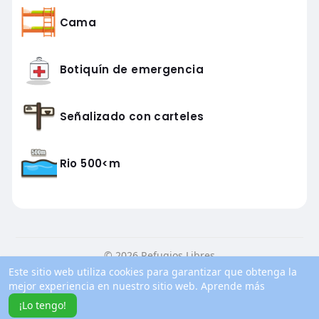
Cama
Botiquín de emergencia
Señalizado con carteles
Rio 500<m
© 2026 Refugios Libres
Este sitio web utiliza cookies para garantizar que obtenga la
Inicio
Conocenos
Contacto
Política de privacidad
mejor experiencia en nuestro sitio web.
Aprende más
Condiciones de uso
Blog
Más información
¡Lo tengo!
Idioma