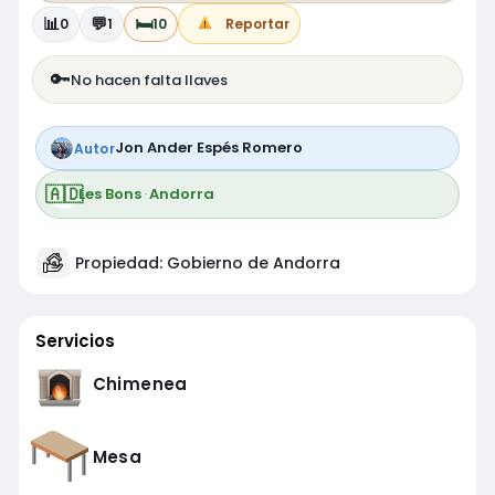
📊
💬
🛏️
0
1
10
Reportar
🔑
No hacen falta llaves
Jon Ander Espés Romero
Autor
🇦🇩
Les Bons
·
Andorra
Propiedad: Gobierno de Andorra
Servicios
Chimenea
Mesa