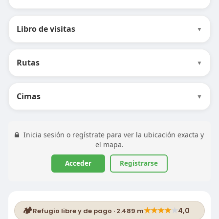
Libro de visitas
▼
Rutas
▼
Cimas
▼
Inicia sesión o regístrate para ver la ubicación exacta y
el mapa.
Acceder
Registrarse
🏕️
★
★
★
★
★
4,0
Refugio libre y de pago · 2.489 m