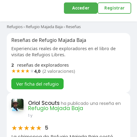
Acceder
Registrar
Refugios
›
Refugio Majada Baja
›
Reseñas
Reseñas de Refugio Majada Baja
Experiencias reales de exploradores en el libro de
visitas de Refugios Libres.
2
reseñas de exploradores
★
★
★
★
★
4,0
(2 valoraciones)
Ver ficha del refugio
Oriol Scouts
ha publicado una reseña en
Refugio Majada Baja
1 y
★
★
★
★
★
5
La chimenea de Refugio Majada Baja costó