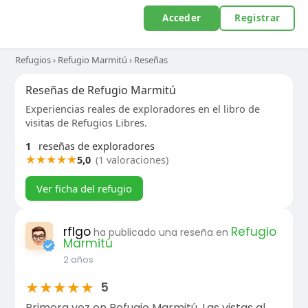
Acceder
Registrar
Refugios
›
Refugio Marmitú
›
Reseñas
Reseñas de Refugio Marmitú
Experiencias reales de exploradores en el libro de
visitas de Refugios Libres.
1
reseñas de exploradores
★
★
★
★
★
5,0
(1 valoraciones)
Ver ficha del refugio
rflgo
Refugio
ha publicado una reseña en
Marmitú
2 años
★
★
★
★
★
5
Primera vez en Refugio Marmitú. Las vistas al