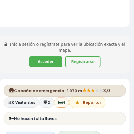
Inicia sesión o regístrate para ver la ubicación exacta y el
mapa.
Acceder
Registrarse
🛖
★
★
★
★
★
3,0
Cabaña de emergencia · 1.970 m
📊
💬
🛏️
0
Visitantes
2
4
Reportar
🔑
No hacen falta llaves