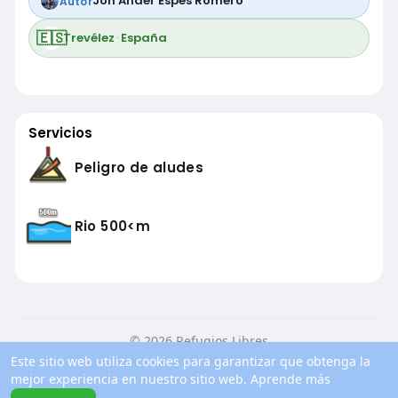
Jon Ander Espés Romero
Autor
🇪🇸
Trevélez
·
España
Servicios
Peligro de aludes
Rio 500<m
© 2026 Refugios Libres
Este sitio web utiliza cookies para garantizar que obtenga la
Inicio
Conocenos
Contacto
Política de privacidad
mejor experiencia en nuestro sitio web.
Aprende más
Condiciones de uso
Blog
Más información