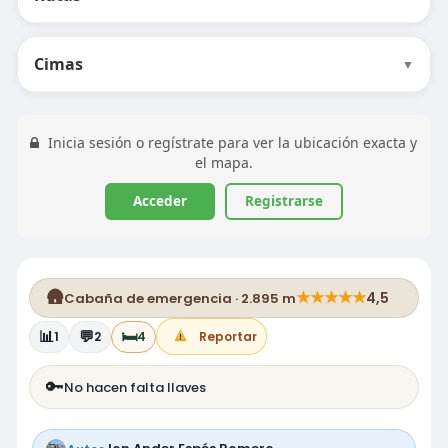
Cimas
▼
Inicia sesión o regístrate para ver la ubicación exacta y
el mapa.
Acceder
Registrarse
🛖
★
★
★
★
★
4,5
Cabaña de emergencia · 2.895 m
📊
💬
🛏️
1
2
4
Reportar
🔑
No hacen falta llaves