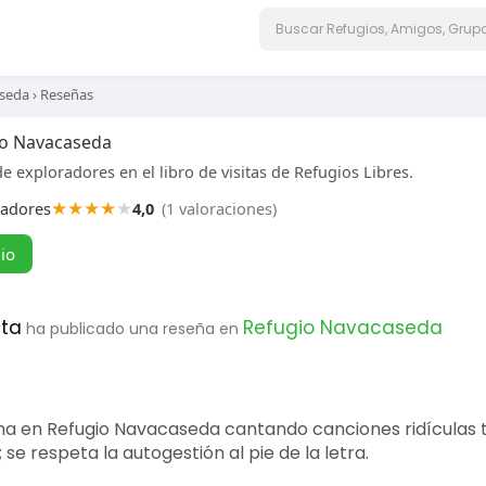
aseda
›
Reseñas
io Navacaseda
e exploradores en el libro de visitas de Refugios Libres.
★
★
★
★
★
radores
4,0
(1 valoraciones)
gio
eta
Refugio Navacaseda
ha publicado una reseña en
ma en Refugio Navacaseda cantando canciones ridículas tr
se respeta la autogestión al pie de la letra.