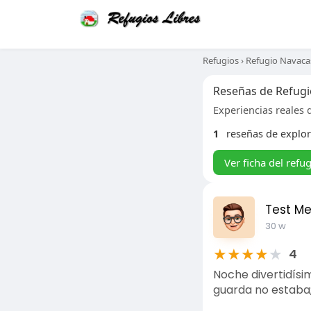
Refugios
›
Refugio Navac
Reseñas de Refug
Experiencias reales d
1
reseñas de explo
Ver ficha del refu
Test M
30 w
★
★
★
★
★
4
Noche divertidísi
guarda no estaba; 