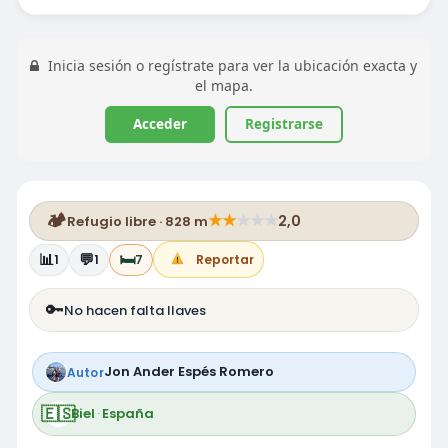
Inicia sesión o regístrate para ver la ubicación exacta y
el mapa.
Acceder
Registrarse
🏕️
★
★
★
★
★
2,0
Refugio libre · 828 m
📊
💬
🛏️
1
1
7
Reportar
🔑
No hacen falta llaves
Jon Ander Espés Romero
Autor
🇪🇸
Biel
·
España