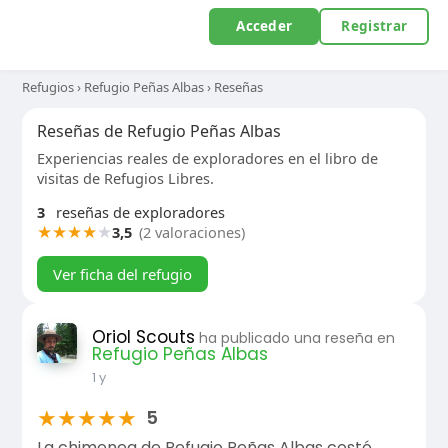
Acceder
Registrar
Refugios
›
Refugio Peñas Albas
›
Reseñas
Reseñas de Refugio Peñas Albas
Experiencias reales de exploradores en el libro de
visitas de Refugios Libres.
3
reseñas de exploradores
★
★
★
★
★
3,5
(2 valoraciones)
Ver ficha del refugio
Oriol Scouts
ha publicado una reseña en
Refugio Peñas Albas
1 y
★
★
★
★
★
5
La chimenea de Refugio Peñas Albas costó