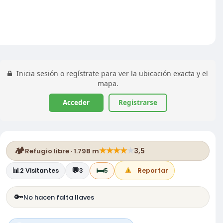
Inicia sesión o regístrate para ver la ubicación exacta y el
mapa.
Acceder
Registrarse
🏕️
★
★
★
★
★
3,5
Refugio libre · 1.798 m
📊
💬
🛏️
2
Visitantes
3
5
Reportar
🔑
No hacen falta llaves