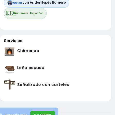
Jon Ander Espés Romero
Autor
🇪🇸
Vinuesa
·
España
Servicios
Chimenea
Leña escasa
Señalizado con carteles
eb.
Aprende más
¡Lo tengo!