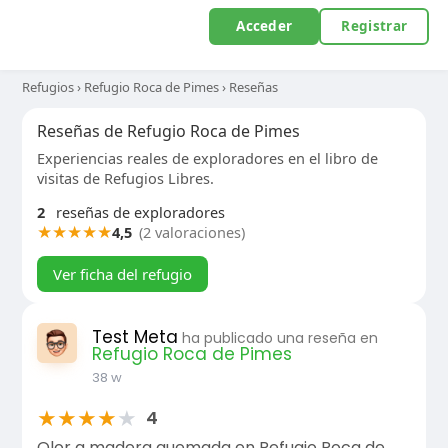
Acceder
Registrar
Refugios
›
Refugio Roca de Pimes
›
Reseñas
Reseñas de Refugio Roca de Pimes
Experiencias reales de exploradores en el libro de
visitas de Refugios Libres.
2
reseñas de exploradores
★
★
★
★
★
4,5
(2 valoraciones)
Ver ficha del refugio
Test Meta
ha publicado una reseña en
Refugio Roca de Pimes
38 w
★
★
★
★
★
4
Olor a madera quemada en Refugio Roca de