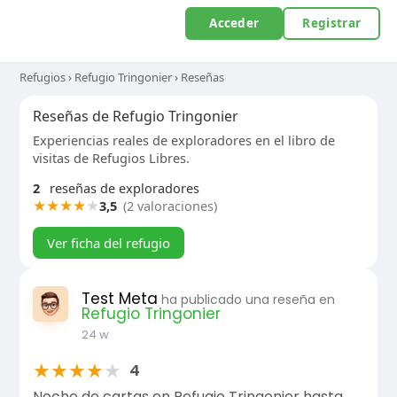
Acceder
Registrar
Refugios
›
Refugio Tringonier
›
Reseñas
Reseñas de Refugio Tringonier
Experiencias reales de exploradores en el libro de
visitas de Refugios Libres.
2
reseñas de exploradores
★
★
★
★
★
3,5
(2 valoraciones)
Ver ficha del refugio
Test Meta
ha publicado una reseña en
Refugio Tringonier
24 w
★
★
★
★
★
4
Noche de cartas en Refugio Tringonier hasta