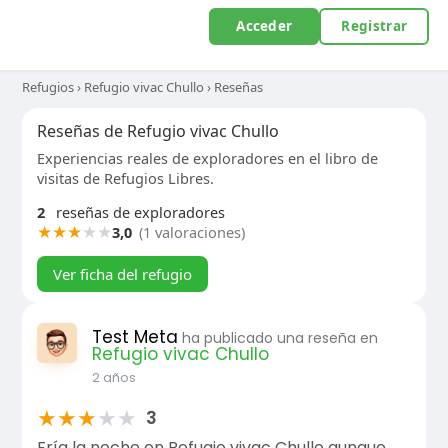
Acceder
Registrar
Refugios
›
Refugio vivac Chullo
›
Reseñas
Reseñas de Refugio vivac Chullo
Experiencias reales de exploradores en el libro de
visitas de Refugios Libres.
2
reseñas de exploradores
★
★
★
★
★
3,0
(1 valoraciones)
Ver ficha del refugio
Test Meta
ha publicado una reseña en
Refugio vivac Chullo
2 años
★
★
★
★
★
3
Fría la noche en Refugio vivac Chullo aunque