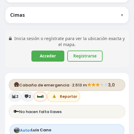
Cimas
▼
Inicia sesión o regístrate para ver la ubicación exacta y
el mapa.
Acceder
Registrarse
🛖
★
★
★
★
★
3,0
Cabaña de emergencia · 2.513 m
📊
💬
🛏️
2
2
6
Reportar
🔑
No hacen falta llaves
Luis Cano
Autor