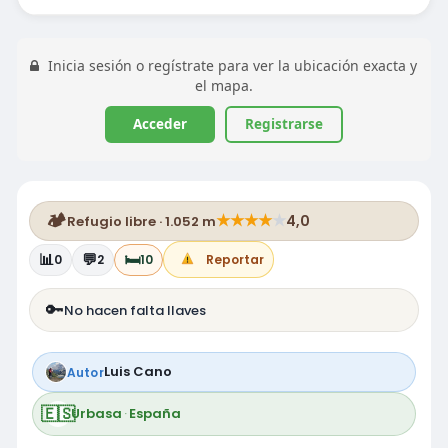
Inicia sesión o regístrate para ver la ubicación exacta y
el mapa.
Acceder
Registrarse
🏕️
★
★
★
★
★
4,0
Refugio libre · 1.052 m
📊
💬
🛏️
0
2
10
Reportar
🔑
No hacen falta llaves
Luis Cano
Autor
🇪🇸
Urbasa
·
España