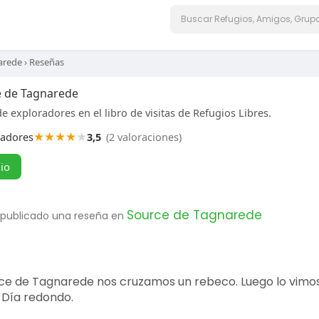
arede
›
Reseñas
e de Tagnarede
e exploradores en el libro de visitas de Refugios Libres.
★
★
★
★
★
radores
3,5
(2 valoraciones)
gio
Source de Tagnarede
 publicado una reseña en
ce de Tagnarede nos cruzamos un rebeco. Luego lo vimos
 Día redondo.