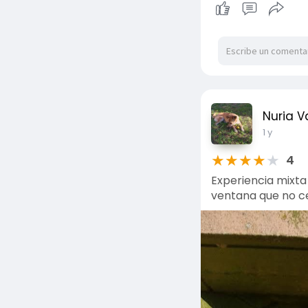
Nuria V
1 y
★
★
★
★
★
4
Experiencia mixta
ventana que no ce