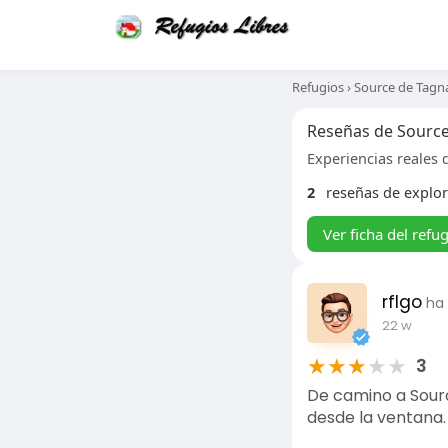
Refugios
›
Source de Tagn
Reseñas de Sourc
Experiencias reales d
2
reseñas de explo
Ver ficha del refu
rflgo
ha
22 w
★
★
★
★
★
3
De camino a Sour
desde la ventana.