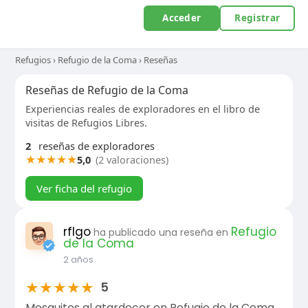
Acceder
Registrar
Refugios
›
Refugio de la Coma
›
Reseñas
Reseñas de Refugio de la Coma
Experiencias reales de exploradores en el libro de
visitas de Refugios Libres.
2
reseñas de exploradores
★
★
★
★
★
5,0
(2 valoraciones)
Ver ficha del refugio
rflgo
Refugio
ha publicado una reseña en
de la Coma
2 años
★
★
★
★
★
5
Mosquitos al atardecer en Refugio de la Coma