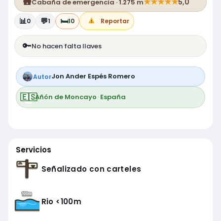
🛖
★
★
★
★
★
5,0
Cabaña de emergencia · 1.275 m
📊
💬
🛏️
0
1
10
Reportar
🔑
No hacen falta llaves
Jon Ander Espés Romero
Autor
🇪🇸
Añón de Moncayo
·
España
Servicios
Señalizado con carteles
Rio <100m