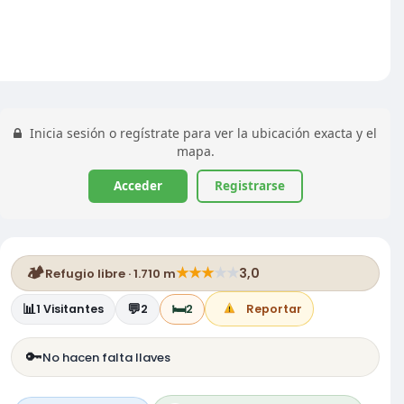
Inicia sesión o regístrate para ver la ubicación exacta y el
mapa.
Acceder
Registrarse
🏕️
★
★
★
★
★
3,0
Refugio libre · 1.710 m
📊
💬
🛏️
1
Visitantes
2
2
Reportar
🔑
No hacen falta llaves