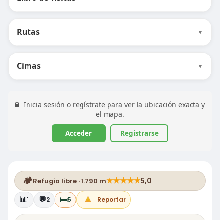
Rutas
▼
Cimas
▼
Inicia sesión o regístrate para ver la ubicación exacta y
el mapa.
Acceder
Registrarse
🏕️
★
★
★
★
★
5,0
Refugio libre · 1.790 m
📊
💬
🛏️
1
2
5
Reportar