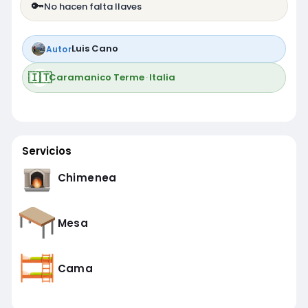
🔑
No hacen falta llaves
Luis Cano
Autor
🇮🇹
Caramanico Terme
·
Italia
Servicios
Chimenea
Mesa
Cama