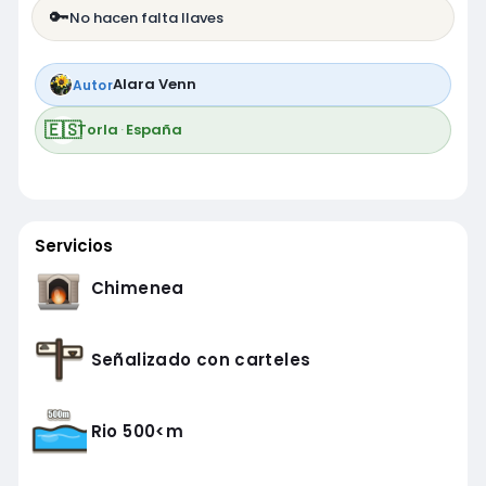
🔑
No hacen falta llaves
Alara Venn
Autor
🇪🇸
Torla
·
España
Servicios
Chimenea
Señalizado con carteles
Rio 500<m