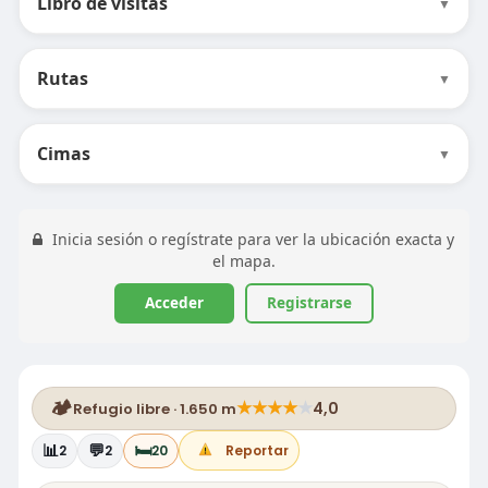
Libro de visitas
▼
Rutas
▼
Cimas
▼
Inicia sesión o regístrate para ver la ubicación exacta y
el mapa.
Acceder
Registrarse
🏕️
★
★
★
★
★
4,0
Refugio libre · 1.650 m
📊
💬
🛏️
2
2
20
Reportar